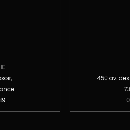
IE
soir,
450 av. des
rance
73
39
0