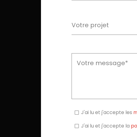
J'ai lu et j'accepte les
m
J'ai lu et j'accepte la
po